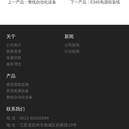
上一产品：整线自动化设备
下一产品：E345电源组装线
关于
新闻
公司简介
公司新闻
荣誉资质
行业新闻
发展历程
服务理念
产品
视觉瑕疵监测
异音检测设备
整线自动化设备
联系我们
电 话：0512-66102899
地 址：江苏省苏州市相城区杭桥路10号